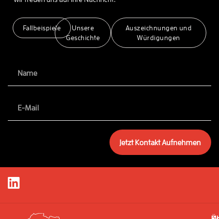
Fallbeispiele
Unsere
Auszeichnungen und
Geschichte
Würdigungen
Jetzt Kontakt Aufnehmen
S
Ü
K