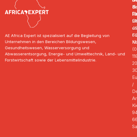
di
B
Te
F
R
(0
F
Ü
91
un
4
Fa
6
AE Africa Expert ist spezialisiert auf die Begleitung von
Unternehmen in den Bereichen Bildungswesen,
Ko
Mo
Gesundheitswesen, Wasserversorgung und
(0
Abwasserentsorgung, Energie- und Umwelttechnik, Land- und
11
Forstwirtschaft sowie der Lebensmittelindustrie.
2
3
Eu
/
De
A
Ki
9
66
Sa