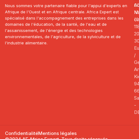
Ac
6
Nous sommes votre partenaire fiable pour l'appui d'experts en
Afrique de l'Ouest et en Afrique centrale. Africa Expert est
N
Mo
spécialisé dans l'accompagnement des entreprises dans les
co
(0
domaines de l'éducation, de la santé, de l'eau et de
11
l'assainissement, de l'énergie et des technologies
2
environnementales, de l'agriculture, de la sylviculture et de
3
l'industrie alimentaire.
E
/
G
A
Ki
94
66
Sa
-
D
Confidentialité
Mentions légales